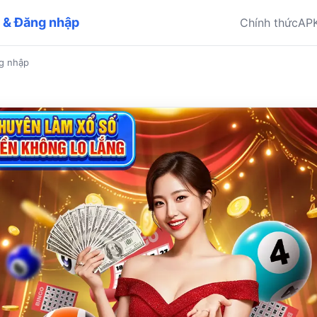
 & Đăng nhập
Chính thức
AP
g nhập