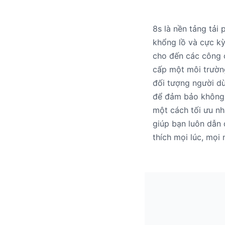
8s là nền tảng tả
khổng lồ và cực k
cho đến các công c
cấp một môi trường
đối tượng người dù
để đảm bảo không 
một cách tối ưu n
giúp bạn luôn dẫn
thích mọi lúc, mọi