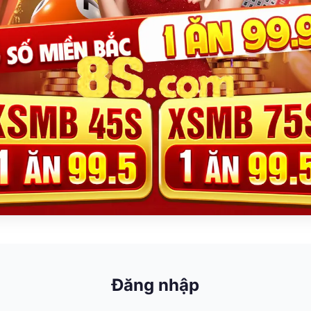
Đăng nhập