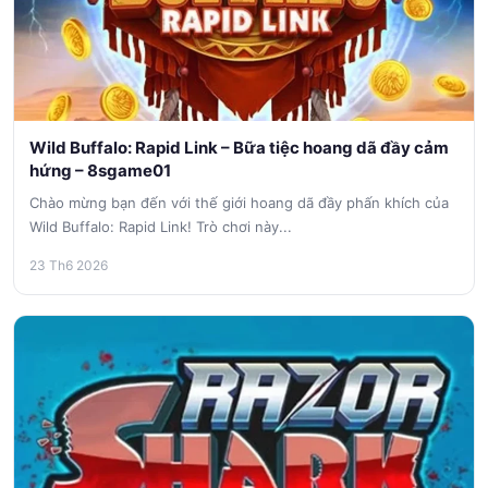
Wild Buffalo: Rapid Link – Bữa tiệc hoang dã đầy cảm
hứng – 8sgame01
Chào mừng bạn đến với thế giới hoang dã đầy phấn khích của
Wild Buffalo: Rapid Link! Trò chơi này...
23 Th6 2026