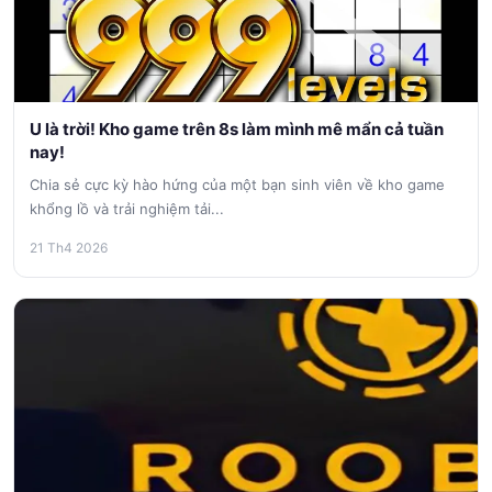
U là trời! Kho game trên 8s làm mình mê mẩn cả tuần
nay!
Chia sẻ cực kỳ hào hứng của một bạn sinh viên về kho game
khổng lồ và trải nghiệm tải...
21 Th4 2026