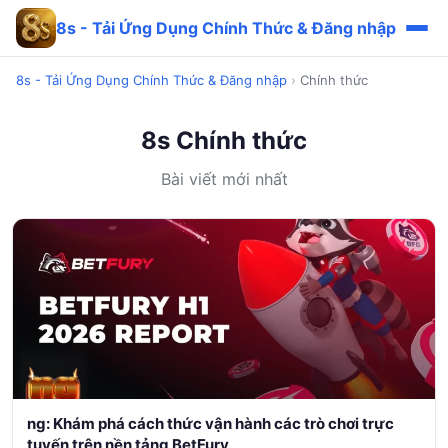
8s - Tải Ứng Dụng Chính Thức & Đăng nhập
8s - Tải Ứng Dụng Chính Thức & Đăng nhập
›
Chính thức
8s Chính thức
Bài viết mới nhất
ng: Khám phá cách thức vận hành các trò chơi trực
tuyến trên nền tảng BetFury